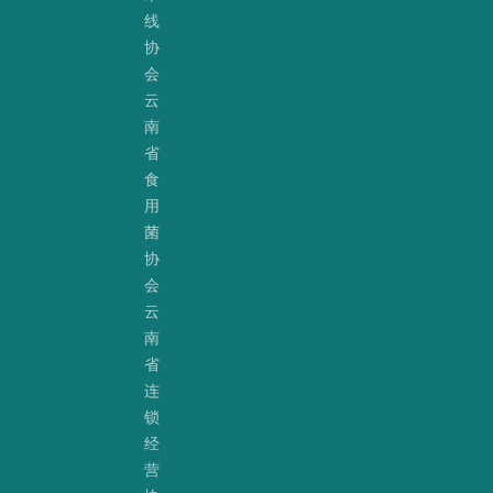
线
协
会
云
南
省
食
用
菌
协
会
云
南
省
连
锁
经
营