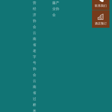
营
藤产
联系我们
经
业协
济
会
协
酒店预订
会
云
南
省
老
字
号
协
会
云
南
省
过
桥
米