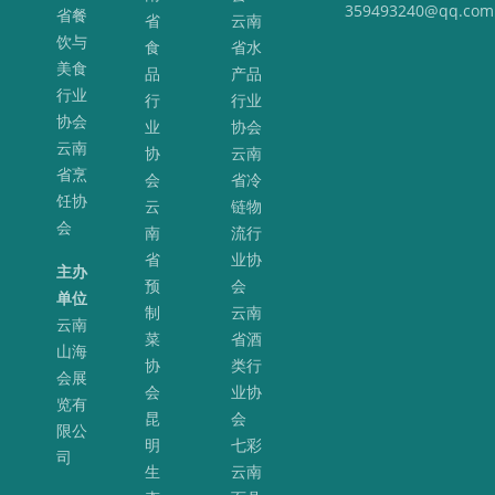
359493240@qq.com
省餐
省
云南
饮与
食
省水
美食
品
产品
行业
行
行业
协会
业
协会
云南
协
云南
省烹
会
省冷
饪协
云
链物
会
南
流行
省
业协
主办
预
会
单位
制
云南
云南
菜
省酒
山海
协
类行
会展
会
业协
览有
昆
会
限公
明
七彩
司
生
云南