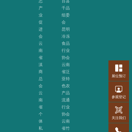
态
百县
产
千品
业
组委
促
会
进
昆明
会
冷冻
云
食品
南
行业
省
协会
滇
云南
商
省泛
展位预订
总
亚特
会
色农
云
产品
参观登记
南
流通
省
行业
个
协会
关注我们
体
云南
私
省竹