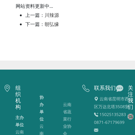
网站资料更新中...
上一篇：
川辣源
下一篇：
朝弘缘
组
联系我们
关
织
注
协
云南省昆明市西山
机
我
办
云南
构
区万达北塔3508室
们
单
省蔬
15025135283 、
主办
位
菜行
0871-67179699
单位
云
业协
云南
南
会